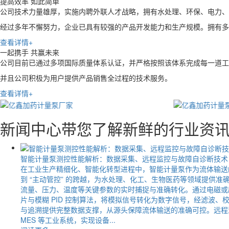
提高效率 如此简单
公司技术力量雄厚，实施内聘外联人才战略，拥有水处理、环保、电力、
经过多年不懈努力，企业已具有较强的产品开发能力和生产规模。拥有多
查看详情+
一起携手 共赢未来
公司目前已通过多项国际质量体系认证，并严格按照该体系完成每一道工
并且公司积极为用户提供产品销售全过程的技术服务。
查看详情+
新闻中心
带您了解新鲜的行业资
智能计量泵测控性能解析：数据采集、远程监控与故障自诊断技术
在工业生产精细化、智能化转型进程中，智能计量泵作为流体输送
到 “主动管控” 的跨越，为水处理、化工、生物医药等领域提供
流量、压力、温度等关键参数的实时捕捉与准确转化。通过电磁或
片与模糊 PID 控制算法，将模拟信号转化为数字信号，经滤波、
与追溯提供完整数据支撑，从源头保障流体输送的准确可控。远程监控技
MES 等工业系统，实现设备...