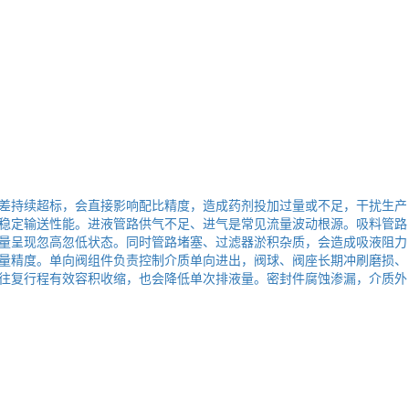
差持续超标，会直接影响配比精度，造成药剂投加过量或不足，干扰生产
稳定输送性能。进液管路供气不足、进气是常见流量波动根源。吸料管路
量呈现忽高忽低状态。同时管路堵塞、过滤器淤积杂质，会造成吸液阻力
量精度。单向阀组件负责控制介质单向进出，阀球、阀座长期冲刷磨损、
往复行程有效容积收缩，也会降低单次排液量。密封件腐蚀渗漏，介质外