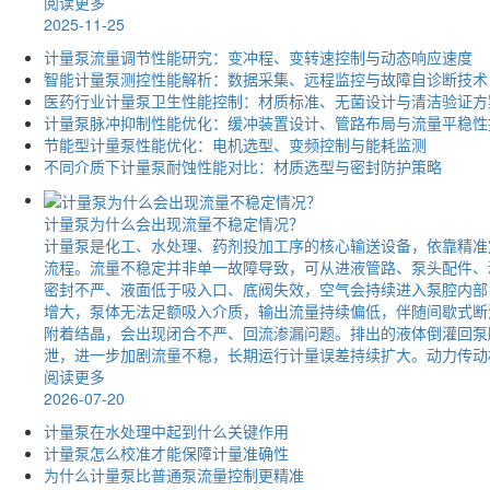
阅读更多
2025-11-25
计量泵流量调节性能研究：变冲程、变转速控制与动态响应速度
智能计量泵测控性能解析：数据采集、远程监控与故障自诊断技术
医药行业计量泵卫生性能控制：材质标准、无菌设计与清洁验证方
计量泵脉冲抑制性能优化：缓冲装置设计、管路布局与流量平稳性
节能型计量泵性能优化：电机选型、变频控制与能耗监测
不同介质下计量泵耐蚀性能对比：材质选型与密封防护策略
计量泵为什么会出现流量不稳定情况？
计量泵是化工、水处理、药剂投加工序的核心输送设备，依靠精准
流程。流量不稳定并非单一故障导致，可从进液管路、泵头配件、
密封不严、液面低于吸入口、底阀失效，空气会持续进入泵腔内部
增大，泵体无法足额吸入介质，输出流量持续偏低，伴随间歇式断
附着结晶，会出现闭合不严、回流渗漏问题。排出的液体倒灌回泵
泄，进一步加剧流量不稳，长期运行计量误差持续扩大。动力传动机
阅读更多
2026-07-20
计量泵在水处理中起到什么关键作用
计量泵怎么校准才能保障计量准确性
为什么计量泵比普通泵流量控制更精准