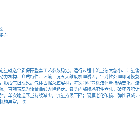
案
提升
定量输送介质保障整套工艺参数稳定。运行过程中流量忽大忽小、计量偏
动力机构、介质特性、环境工况五大维度梳理诱因，针对性处理即可恢复
，形成气阻现象。气体占据泵腔容积，每次冲程输送液体量持续变化，流
流，直观表现为流量曲线大幅起伏。泵头内部损耗配件老化，破坏容积计
腔，单次输送容量持续减少，流量持续下降；隔膜老化破损、弹性衰减，
构异常，改...